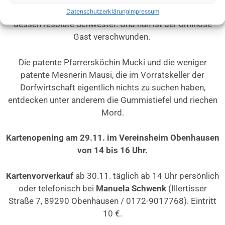
Schankknecht, der geschäftstüchtige Dorfwirt, noch
Datenschutzerklärung
Impressum
dessen resolute Schwester. Und nun ist der ominöse
Gast verschwunden.
Die patente Pfarrersköchin Mucki und die weniger
patente Mesnerin Mausi, die im Vorratskeller der
Dorfwirtschaft eigentlich nichts zu suchen haben,
entdecken unter anderem die Gummistiefel und riechen
Mord.
Kartenopening am 29.11. im Vereinsheim Obenhausen
von 14 bis 16 Uhr.
Kartenvorverkauf
ab 30.11. täglich ab 14 Uhr persönlich
oder telefonisch bei
Manuela Schwenk
(Illertisser
Straße 7, 89290 Obenhausen / 0172-9017768). Eintritt
10 €.