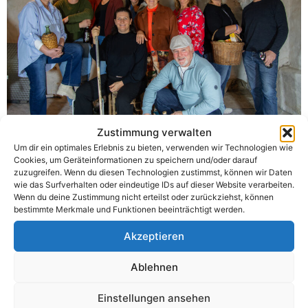
Zustimmung verwalten
Um dir ein optimales Erlebnis zu bieten, verwenden wir Technologien wie
Cookies, um Geräteinformationen zu speichern und/oder darauf
MUCKS MÄUSCHEN
zuzugreifen. Wenn du diesen Technologien zustimmst, können wir Daten
wie das Surfverhalten oder eindeutige IDs auf dieser Website verarbeiten.
MORD
Wenn du deine Zustimmung nicht erteilst oder zurückziehst, können
bestimmte Merkmale und Funktionen beeinträchtigt werden.
Ländlicher Schwank in drei Akten von Ralph Wallner
Akzeptieren
Rote Gummistiefel! Das war das Auffälligste, das dieser
Ablehnen
seltsame Gast anhatte, der am Abend zuvor in der
Gaststube vom Roten Raben „saß“. Und niemand fand
Einstellungen ansehen
ihn sympathisch. Weder die neue Kellnerin, der eifernde