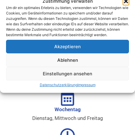
TRAINING
Zustimmung verwalten
Um dir ein optimales Erlebnis zu bieten, verwenden wir Technologien wie
unter der Leitung von Harry Haug und Uli Klar (SGM I),
Cookies, um Geräteinformationen zu speichern und/oder darauf
Patrick Sailer und Hans Baur (SGM II /Reserve).
zuzugreifen. Wenn du diesen Technologien zustimmst, können wir Daten
wie das Surfverhalten oder eindeutige IDs auf dieser Website verarbeiten.
Wenn du deine Zustimmung nicht erteilst oder zurückziehst, können
bestimmte Merkmale und Funktionen beeinträchtigt werden.
Akzeptieren
Ablehnen
Einstellungen ansehen
Datenschutzerklärung
Impressum
Wochentag
Dienstag, Mittwoch und Freitag